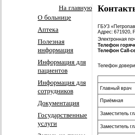
Контакт
На главную
О больнице
ГБУЗ «Петропа
Аптека
Адрес:
671920, 
Электронная по
Полезная
Телефон горяче
информация
Телефон Call-cen
Информация для
Телефон довери
пациентов
Информация для
Главный врач
сотрудников
Приёмная
Документация
Заместитель гл
Государственные
услуги
Заместитель гл