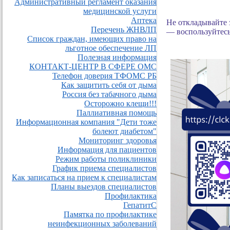
Административный регламент оказания
медицинской услуги
Аптека
Не откладывайте з
Перечень ЖНВЛП
— воспользуйтесь
Список граждан, имеющих право на
льготное обеспечение ЛП
Полезная информация
КОНТАКТ-ЦЕНТР В СФЕРЕ ОМС
Телефон доверия ТФОМС РБ
Как защитить себя от дыма
Россия без табачного дыма
Осторожно клещи!!!
Паллиативная помощь
Информационная компания "Дети тоже
болеют диабетом"
Мониторинг здоровья
Информация для пациентов
Режим работы поликлиники
График приема специалистов
Как записаться на прием к специалистам
Планы выездов специалистов
Профилактика
ГепатитС
Памятка по профилактике
неинфекционных заболеваний