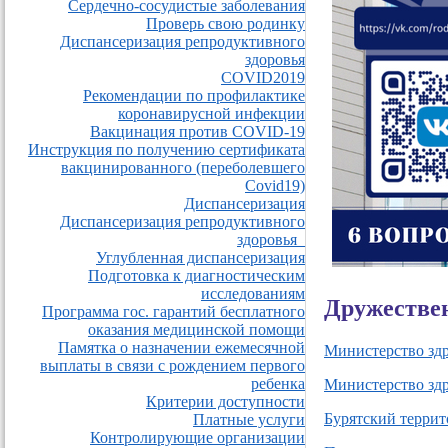
Сердечно-сосудистые заболевания
Проверь свою родинку
Диспансеризация репродуктивного
здоровья
COVID2019
Рекомендации по профилактике
коронавирусной инфекции
Вакцинация против COVID-19
Инструкция по получению сертификата
вакцинированного (переболевшего
Covid19)
Диспансеризация
Диспансеризация репродуктивного
здоровья_
Углубленная диспансеризация
Подготовка к диагностическим
исследованиям
Дружестве
Программа гос. гарантий бесплатного
оказания медицинской помощи
Памятка о назначении ежемесячной
Министерство зд
выплаты в связи с рождением первого
ребенка
Министерство зд
Критерии доступности
Бурятский терри
Платные услуги
Контролирующие организации