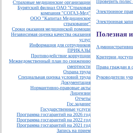
Проверить полис
Страховые медицинские организации
Бурятский филиал ОАО "Страховая
Электронное пра
компания "СОГАЗ-Мед"
ООО "Капитал Медицинское
Электронная запи
страхование"
Сроки оказания медицинской помощи
Полезная 
Независимая оценка качества оказания
услуг
Информация для сотрудников
Административны
ПРИКАЗЫ
Противодействие коррупции
Критерии доступн
Межведомственный план по снижению
смертности
Права граждан в 
Охрана труда
Специальная оценка условий труда
Руководители уч
Документация
Нормантивно-правовые акты
Лицензии
Отчеты
Гос.задание
Государственные услуги
Программа госгарантий на 2026 год
Программа госгарантий на 2022 год
Программа госгарантий на 2021 год
Запись на прием