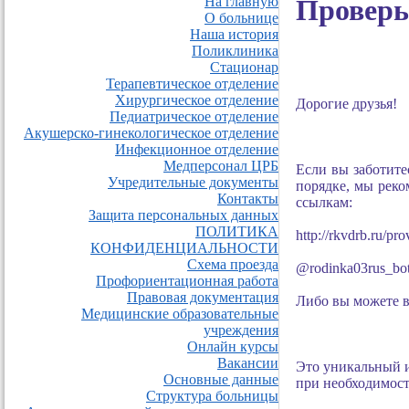
На главную
Проверь
О больнице
Наша история
Поликлиника
Стационар
Терапевтическое отделение
Хирургическое отделение
Дорогие друзья!
Педиатрическое отделение
Акушерско-гинекологическое отделение
Инфекционное отделение
Медперсонал ЦРБ
Если вы заботите
Учредительные документы
порядке, мы реко
Контакты
ссылкам:
Защита персональных данных
ПОЛИТИКА
http://rkvdrb.ru/pr
КОНФИДЕНЦИАЛЬНОСТИ
Схема проезда
@rodinka03rus_bo
Профориентационная работа
Правовая документация
Либо вы можете в
Медицинские образовательные
учреждения
Онлайн курсы
Вакансии
Это уникальный и
Основные данные
при необходимост
Структура больницы