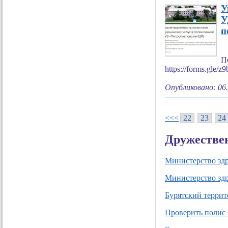
У
У
п
П
https://forms.gl
Опубликовано: 06
<<<
22
23
24
Дружестве
Министерство зд
Министерство зд
Бурятский терри
Проверить полис