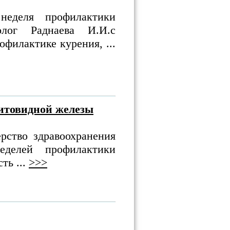
еделя профилактики
олог Раднаева И.И.с
филактике курения, ...
итовидной железы
рство здравоохранения
еделей профилактики
ть ...
>>>