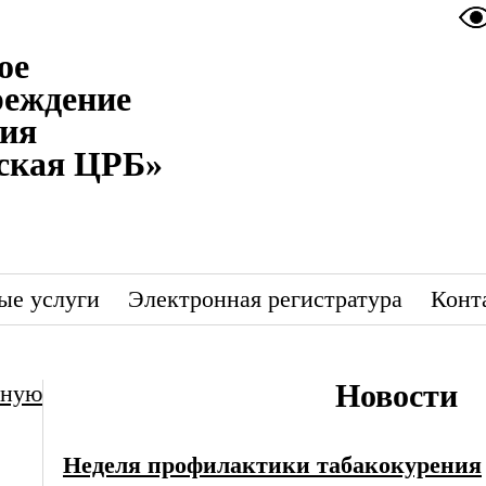
ое
реждение
ния
ская ЦРБ»
ые услуги
Электронная регистратура
Конт
Новости
вную
Неделя профилактики табакокурения